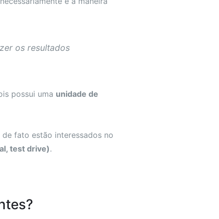
 necessariamente é a maneira
zer os resultados
Pois possui uma
unidade de
de fato estão interessados no
l, test drive)
.
entes?