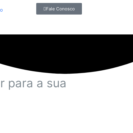
Fale Conosco
to
r para a sua