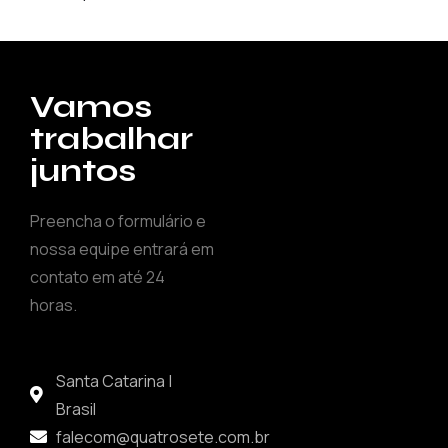
Vamos
trabalhar
juntos
Preencha o formulário e
nossa equipe entrará em
contato em até 24
horas.
Santa Catarina |
Brasil
falecom@quatrosete.com.br